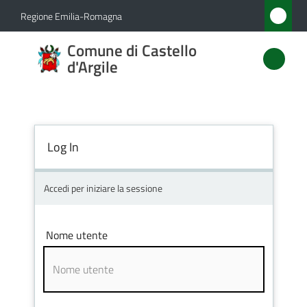
Vai al contenuto
Vai alla navigazione
Vai al footer
Regione Emilia-Romagna
Comune
Comune di Castello
di
d'Argile
Castello
d'Argile
Log In
Amministrazione
Accedi per iniziare la sessione
Novità
Nome utente
Servizi
Vivere
Castello