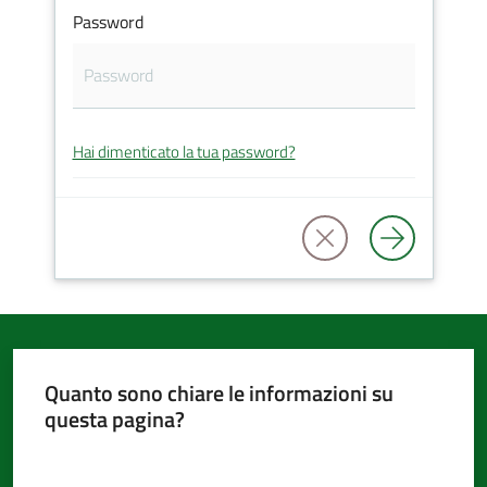
Password
d'Argile
Hai dimenticato la tua password?
Amministrazione
Trasparente
Tutti
gli
argomenti...
Quanto sono chiare le informazioni su
questa pagina?
Seguici
su
Valuta da 1 a 5 stelle