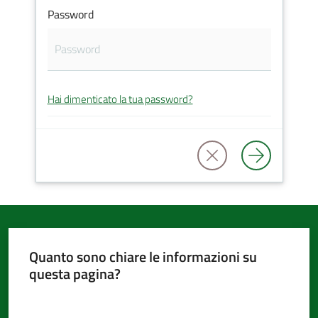
Password
d'Argile
Hai dimenticato la tua password?
Amministrazione
Trasparente
Tutti
gli
argomenti...
Quanto sono chiare le informazioni su
questa pagina?
Seguici
su
Valuta da 1 a 5 stelle