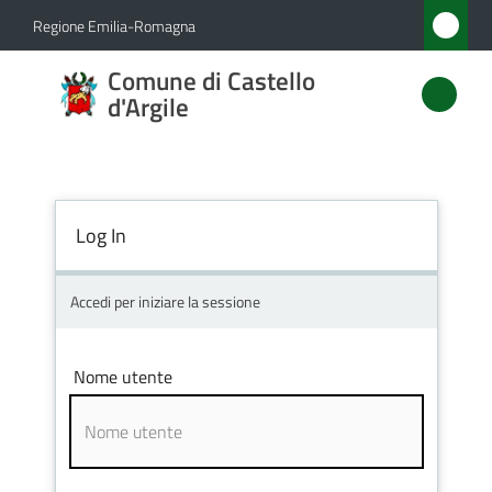
Vai al contenuto
Vai alla navigazione
Vai al footer
Regione Emilia-Romagna
Comune
Comune di Castello
di
d'Argile
Castello
d'Argile
Log In
Amministrazione
Accedi per iniziare la sessione
Novità
Nome utente
Servizi
Vivere
Castello