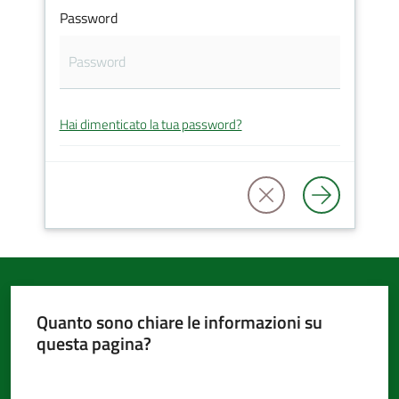
Password
d'Argile
Hai dimenticato la tua password?
Amministrazione
Trasparente
Tutti
gli
argomenti...
Quanto sono chiare le informazioni su
questa pagina?
Seguici
su
Valuta da 1 a 5 stelle