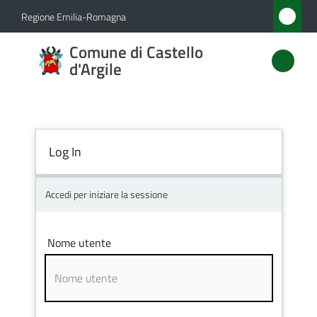
Vai al contenuto
Vai alla navigazione
Vai al footer
Regione Emilia-Romagna
Comune
Comune di Castello
di
d'Argile
Castello
d'Argile
Log In
Amministrazione
Accedi per iniziare la sessione
Novità
Nome utente
Servizi
Vivere
Castello