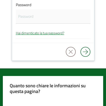
Password
d'Argile
Hai dimenticato la tua password?
Amministrazione
Trasparente
Tutti
gli
argomenti...
Quanto sono chiare le informazioni su
questa pagina?
Seguici
su
Valuta da 1 a 5 stelle