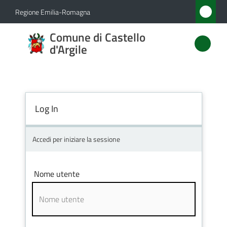
Vai al contenuto
Vai alla navigazione
Vai al footer
Regione Emilia-Romagna
Comune
Comune di Castello
di
d'Argile
Castello
d'Argile
Log In
Amministrazione
Accedi per iniziare la sessione
Novità
Nome utente
Servizi
Vivere
Castello