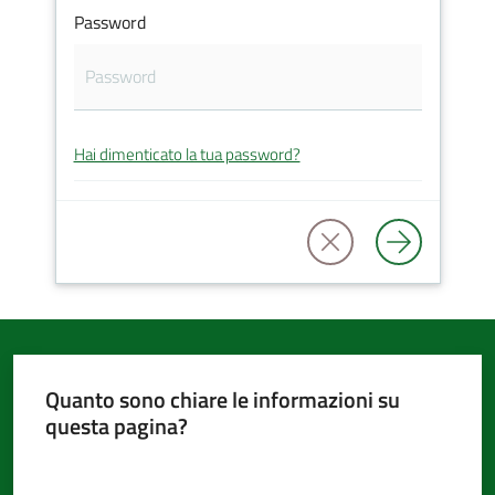
Password
d'Argile
Hai dimenticato la tua password?
Amministrazione
Trasparente
Tutti
gli
argomenti...
Quanto sono chiare le informazioni su
questa pagina?
Seguici
su
Valuta da 1 a 5 stelle