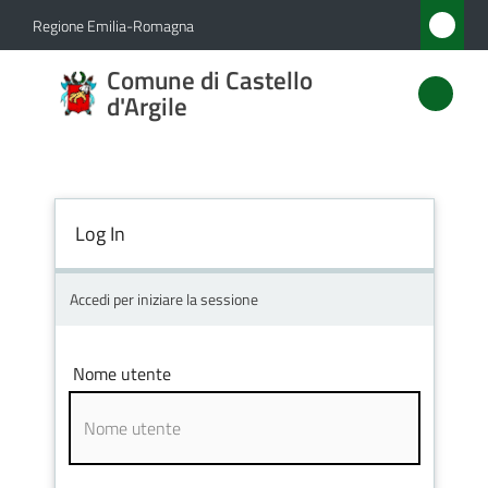
Vai al contenuto
Vai alla navigazione
Vai al footer
Regione Emilia-Romagna
Comune
Comune di Castello
di
d'Argile
Castello
d'Argile
Log In
Amministrazione
Accedi per iniziare la sessione
Novità
Nome utente
Servizi
Vivere
Castello