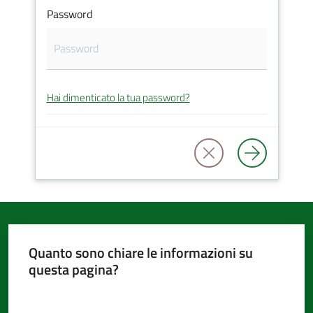
Password
d'Argile
Hai dimenticato la tua password?
Amministrazione
Trasparente
Tutti
gli
argomenti...
Quanto sono chiare le informazioni su
questa pagina?
Seguici
su
Valuta da 1 a 5 stelle