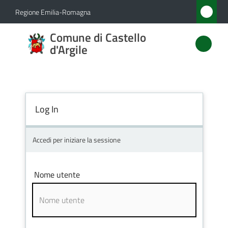
Vai al contenuto
Vai alla navigazione
Vai al footer
Regione Emilia-Romagna
Comune
Comune di Castello
di
d'Argile
Castello
d'Argile
Log In
Amministrazione
Accedi per iniziare la sessione
Novità
Nome utente
Servizi
Vivere
Castello