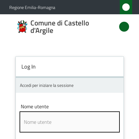
Vai al contenuto
Vai alla navigazione
Vai al footer
Regione Emilia-Romagna
Comune
Comune di Castello
di
d'Argile
Castello
d'Argile
Log In
Amministrazione
Accedi per iniziare la sessione
Novità
Nome utente
Servizi
Vivere
Castello