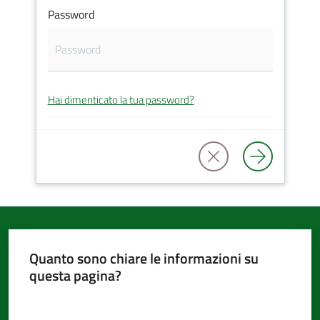
Password
d'Argile
Hai dimenticato la tua password?
Amministrazione
Trasparente
Tutti
gli
argomenti...
Quanto sono chiare le informazioni su
questa pagina?
Seguici
su
Valuta da 1 a 5 stelle