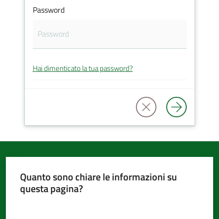
Password
d'Argile
Hai dimenticato la tua password?
Amministrazione
Trasparente
Tutti
gli
argomenti...
Quanto sono chiare le informazioni su
questa pagina?
Seguici
su
Valuta da 1 a 5 stelle