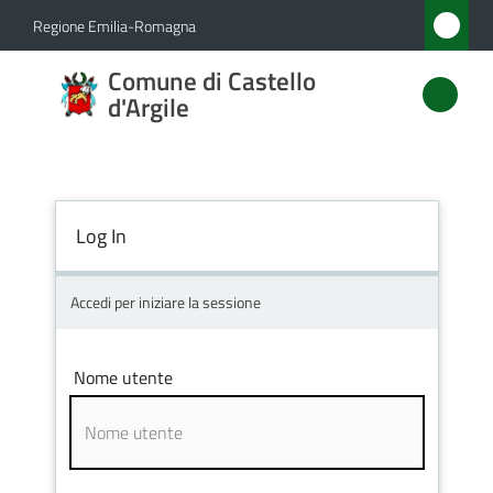
Vai al contenuto
Vai alla navigazione
Vai al footer
Regione Emilia-Romagna
Comune
Comune di Castello
di
d'Argile
Castello
d'Argile
Log In
Amministrazione
Accedi per iniziare la sessione
Novità
Nome utente
Servizi
Vivere
Castello