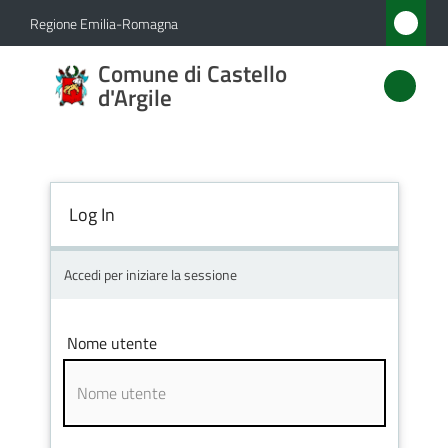
Vai al contenuto
Vai alla navigazione
Vai al footer
Regione Emilia-Romagna
Comune
Comune di Castello
di
d'Argile
Castello
d'Argile
Log In
Amministrazione
Accedi per iniziare la sessione
Novità
Nome utente
Servizi
Vivere
Castello