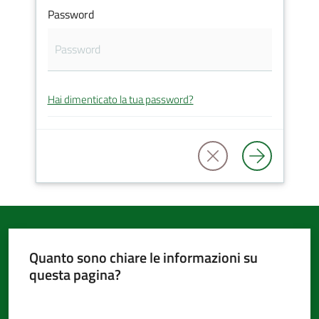
Password
d'Argile
Hai dimenticato la tua password?
Amministrazione
Trasparente
Tutti
gli
argomenti...
Quanto sono chiare le informazioni su
questa pagina?
Seguici
su
Valuta da 1 a 5 stelle