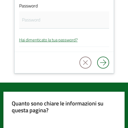
Password
d'Argile
Hai dimenticato la tua password?
Amministrazione
Trasparente
Tutti
gli
argomenti...
Quanto sono chiare le informazioni su
questa pagina?
Seguici
su
Valuta da 1 a 5 stelle