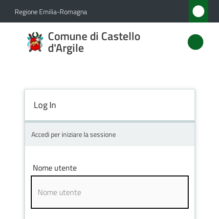
Vai al contenuto
Vai alla navigazione
Vai al footer
Regione Emilia-Romagna
Comune
Comune di Castello
di
d'Argile
Castello
d'Argile
Log In
Amministrazione
Accedi per iniziare la sessione
Novità
Nome utente
Servizi
Vivere
Castello