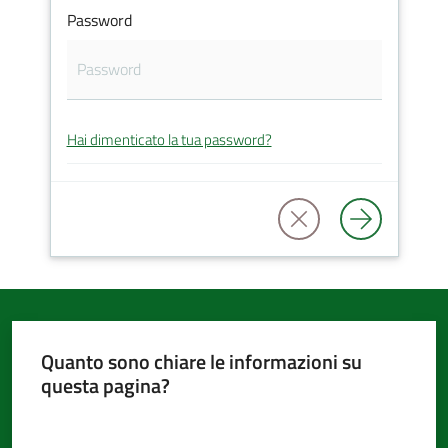
Password
d'Argile
Hai dimenticato la tua password?
Amministrazione
Trasparente
Tutti
gli
argomenti...
Quanto sono chiare le informazioni su
questa pagina?
Seguici
su
Valuta da 1 a 5 stelle