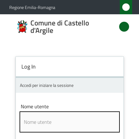
Vai al contenuto
Vai alla navigazione
Vai al footer
Regione Emilia-Romagna
Comune
Comune di Castello
di
d'Argile
Castello
d'Argile
Log In
Amministrazione
Accedi per iniziare la sessione
Novità
Nome utente
Servizi
Vivere
Castello