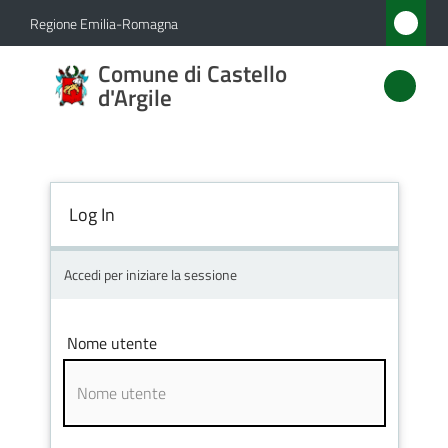
Vai al contenuto
Vai alla navigazione
Vai al footer
Regione Emilia-Romagna
Comune
Comune di Castello
di
d'Argile
Castello
d'Argile
Log In
Amministrazione
Accedi per iniziare la sessione
Novità
Nome utente
Servizi
Vivere
Castello