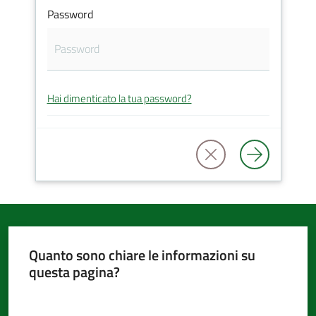
Password
d'Argile
Hai dimenticato la tua password?
Amministrazione
Trasparente
Tutti
gli
argomenti...
Quanto sono chiare le informazioni su
questa pagina?
Seguici
su
Valuta da 1 a 5 stelle