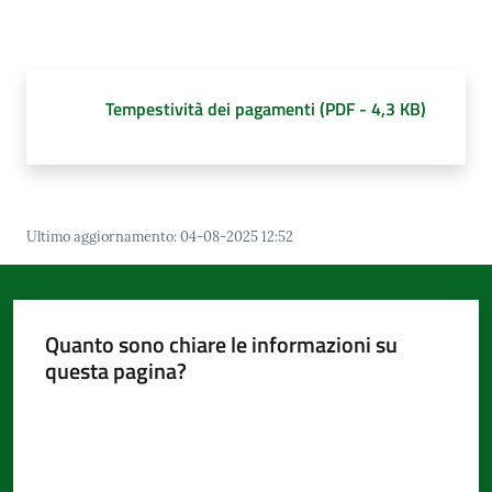
d'Argile
Tempestività dei pagamenti
(
PDF
-
4,3 KB
)
Amministrazione
Trasparente
Menu selezionato
Tutti
Ultimo aggiornamento
:
04-08-2025 12:52
gli
argomenti...
Quanto sono chiare le informazioni su
questa pagina?
Seguici
su
Valuta da 1 a 5 stelle