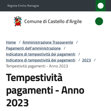
Vai al contenuto
Vai alla navigazione
Vai al footer
Regione Emilia-Romagna
Comune
Comune di Castello d'Argile
di
Castello
d'Argile
Home
/
Amministrazione Trasparente
/
Pagamenti dell'amministrazione
/
Indicatore di tempestività dei pagamenti
/
Indicatore di tempestività dei pagamenti
/
2023
/
Amministrazione
Tempestività pagamenti - Anno 2023
Menu selezionato
Tempestività
Novità
pagamenti - Anno
Servizi
2023
Vivere
Castello