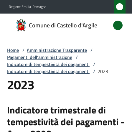
Vai al contenuto
Vai alla navigazione
Vai al footer
Regione Emilia-Romagna
Comune
Comune di Castello d'Argile
di
Castello
d'Argile
Home
/
Amministrazione Trasparente
/
Pagamenti dell'amministrazione
/
Indicatore di tempestività dei pagamenti
/
Indicatore di tempestività dei pagamenti
/
2023
Amministrazione
2023
Menu selezionato
Novità
Servizi
Indicatore trimestrale di
tempestività dei pagamenti -
Vivere
Castello