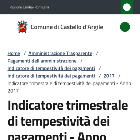
Vai al contenuto
Vai alla navigazione
Vai al footer
Regione Emilia-Romagna
Comune
Comune di Castello d'Argile
di
Castello
d'Argile
Home
/
Amministrazione Trasparente
/
Pagamenti dell'amministrazione
/
Indicatore di tempestività dei pagamenti
/
Indicatore di tempestività dei pagamenti
/
2017
/
Amministrazione
Indicatore trimestrale di tempestività dei pagamenti - Anno
Menu selezionato
2017
Novità
Indicatore trimestrale
Servizi
di tempestività dei
Vivere
pagamenti - Anno
Castello