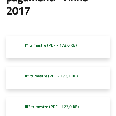
d'Argile
2017
Amministrazione
Trasparente
I° trimestre
(
PDF
-
173,0 KB
)
Menu selezionato
Tutti
gli
argomenti...
II° trimestre
(
PDF
-
173,1 KB
)
Seguici
su
III° trimestre
(
PDF
-
173,0 KB
)