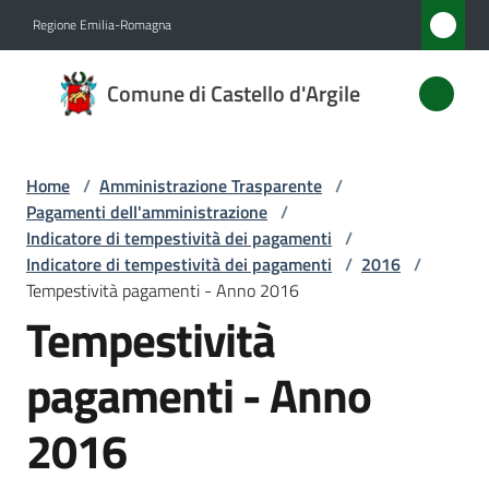
Vai al contenuto
Vai alla navigazione
Vai al footer
Regione Emilia-Romagna
Comune
Comune di Castello d'Argile
di
Castello
d'Argile
Home
/
Amministrazione Trasparente
/
Pagamenti dell'amministrazione
/
Indicatore di tempestività dei pagamenti
/
Indicatore di tempestività dei pagamenti
/
2016
/
Amministrazione
Tempestività pagamenti - Anno 2016
Menu selezionato
Tempestività
Novità
pagamenti - Anno
Servizi
2016
Vivere
Castello