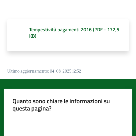
d'Argile
Tempestività pagamenti 2016
(
PDF
-
172,5
KB
)
Amministrazione
Trasparente
Menu selezionato
Tutti
gli
Ultimo aggiornamento
:
04-08-2025 12:52
argomenti...
Quanto sono chiare le informazioni su
Seguici
questa pagina?
su
Valuta da 1 a 5 stelle